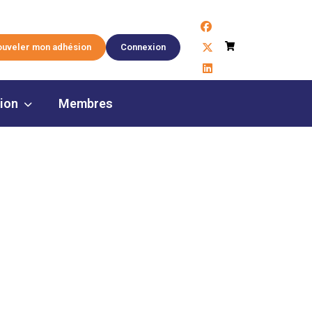
facebook
Panier
x-twitter
uveler mon adhésion
Connexion
linkedin
tion
Membres