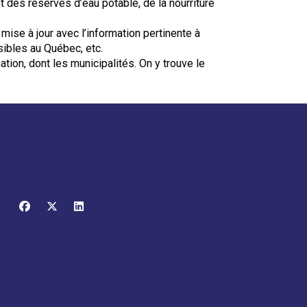
t des réserves d’eau potable, de la nourriture
ise à jour avec l’information pertinente à
sibles au Québec, etc.
tion, dont les municipalités. On y trouve le
facebook
x-twitter
linkedin