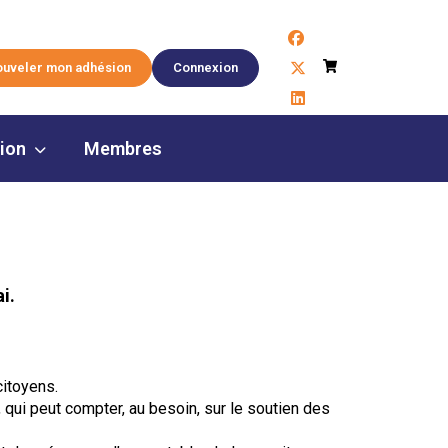
facebook
Panier
x-twitter
uveler mon adhésion
Connexion
linkedin
tion
Membres
i.
citoyens.
 qui peut compter, au besoin, sur le soutien des