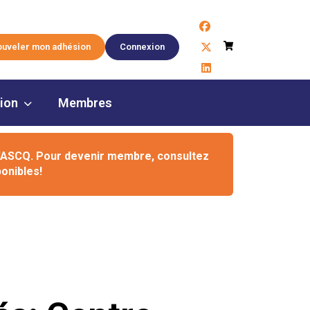
facebook
Panier
x-twitter
uveler mon adhésion
Connexion
linkedin
tion
Membres
l'ASCQ. Pour devenir membre, consultez
onibles!