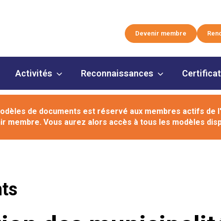
Devenir membre
Reno
Activités
Reconnaissances
Certifica
odèles de documents est réservé aux membres actifs de 
ir membre
. Vous aurez alors accès à tous les modèles disp
ts